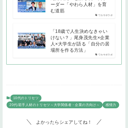
ーダー「やわら人材」を育
む道筋
ワカサポラボ
「18歳で人生決めなきゃい
けない？」尾身茂先生×企業
人×大学生が語る「自分の居
場所を作る方法」
ワカサポラボ
10代のトリセツ
20代/若手人材のトリセツ～大学関係者・企業の方向け～
感情力
よかったらシェアしてね！