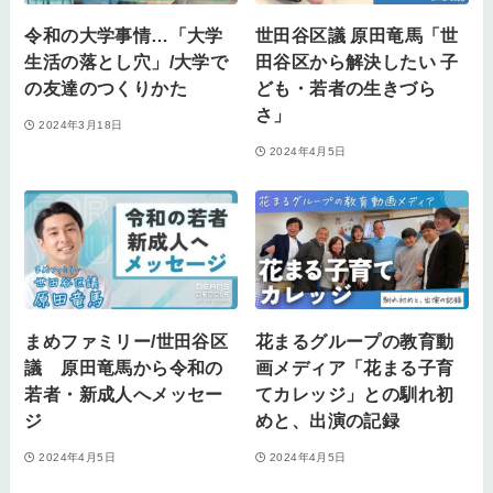
令和の大学事情…「大学
世田谷区議 原田竜馬「世
生活の落とし穴」/大学で
田谷区から解決したい 子
の友達のつくりかた
ども・若者の生きづら
さ」
2024年3月18日
2024年4月5日
まめファミリー/世田谷区
花まるグループの教育動
議 原田竜馬から令和の
画メディア「花まる子育
若者・新成人へメッセー
てカレッジ」との馴れ初
ジ
めと、出演の記録
2024年4月5日
2024年4月5日