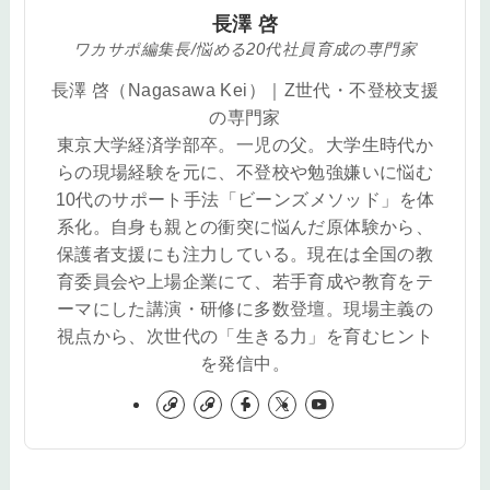
長澤 啓
ワカサポ編集長/悩める20代社員育成の専門家
長澤 啓（Nagasawa Kei）｜Z世代・不登校支援
の専門家
東京大学経済学部卒。一児の父。大学生時代か
らの現場経験を元に、不登校や勉強嫌いに悩む
10代のサポート手法「ビーンズメソッド」を体
系化。自身も親との衝突に悩んだ原体験から、
保護者支援にも注力している。現在は全国の教
育委員会や上場企業にて、若手育成や教育をテ
ーマにした講演・研修に多数登壇。現場主義の
視点から、次世代の「生きる力」を育むヒント
を発信中。