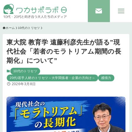
ホーム
10代のトリセツ
東大院 教育学 遠藤利彦先生が語る”現
代社会「若者のモラトリアム期間の長
期化」について”
10代のトリセツ
20代/若手人材のトリセツ～大学関係者・企業の方向け～
感情力
2026年3月8日